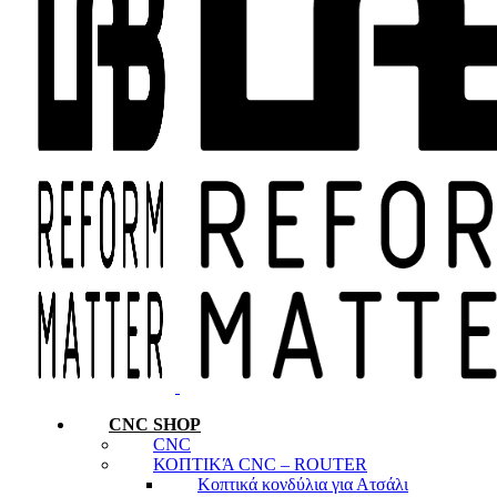
CNC SHOP
CNC
ΚΟΠΤΙΚΆ CNC – ROUTER
Κοπτικά κονδύλια για Ατσάλι