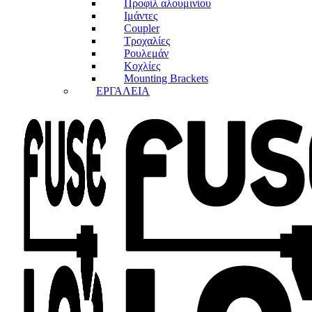
Προφίλ αλουμινίου
Ιμάντες
Coupler
Τροχαλίες
Ρουλεμάν
Κοχλίες
Mounting Brackets
ΕΡΓΑΛΕΙΑ