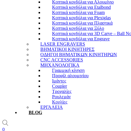
Κοπτικά κονδύλια για Αλουμίνιο
Κοπτικά κονδύλια για Etalbond
Κοπτικά κονδύλια για Foam
Κοπτικά κονδύλια για Plexiglas
Κοπτικά κονδύλια για Πλαστικά
Κοπτικά κονδύλια για Ξύλο
Κοπτικά κονδύλια για 3D Carve – Ball N
Κοπτικά κονδύλια για Engrave
LASER ENGRAVERS
ΒΗΜΑΤΙΚΟΙ ΚΙΝΗΤΗΡΕΣ
ΟΔΗΓΟΙ ΒΗΜΑΤΙΚΩΝ ΚΙΝΗΤΗΡΩΝ
CNC ACCESSORIES
ΜΗΧΑΝΟΛΟΓΙΚΑ
Γραμμική κίνηση
Προφίλ αλουμινίου
Ιμάντες
Coupler
Τροχαλίες
Ρουλεμάν
Κοχλίες
ΕΡΓΑΛΕΙΑ
BLOG
0