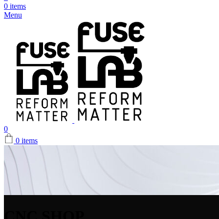
0
items
Menu
0
0
items
CNC SHOP