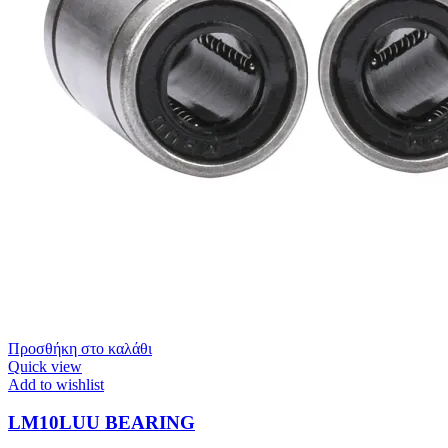
Προσθήκη στο καλάθι
Quick view
Add to wishlist
LM10LUU BEARING