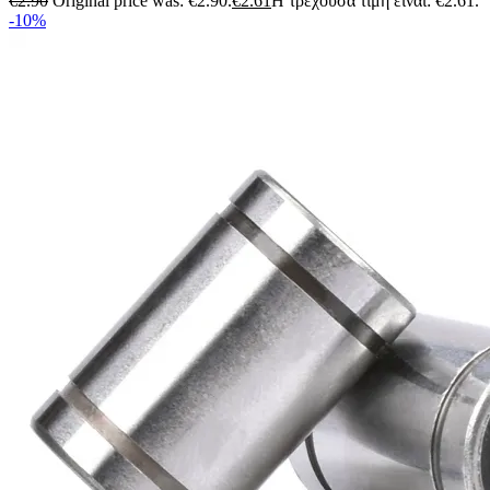
€
2.90
Original price was: €2.90.
€
2.61
Η τρέχουσα τιμή είναι: €2.61.
-10%