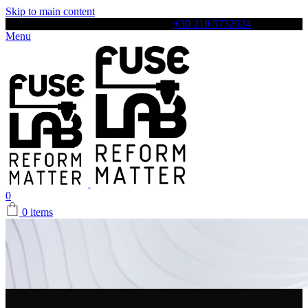
Skip to main content
Αρχιλόχου 4, Περιστέρι, 12131, Τηλ:
+30 210 5732024
Menu
0
0
items