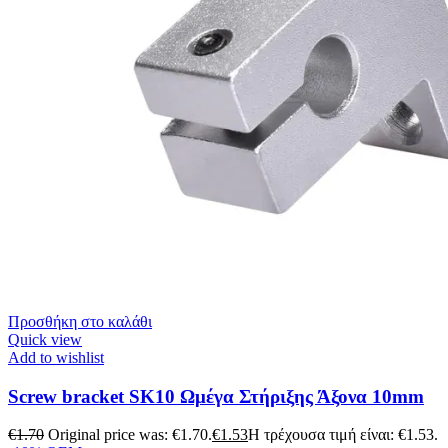
Προσθήκη στο καλάθι
Quick view
Add to wishlist
Screw bracket SK10 Ωμέγα Στήριξης Άξονα 10mm
€
1.70
Original price was: €1.70.
€
1.53
Η τρέχουσα τιμή είναι: €1.53.