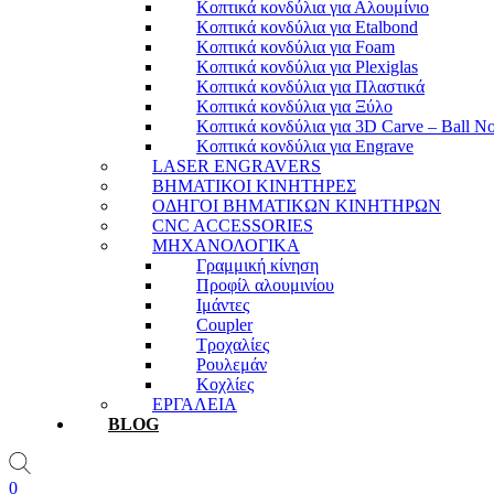
Κοπτικά κονδύλια για Αλουμίνιο
Κοπτικά κονδύλια για Etalbond
Κοπτικά κονδύλια για Foam
Κοπτικά κονδύλια για Plexiglas
Κοπτικά κονδύλια για Πλαστικά
Κοπτικά κονδύλια για Ξύλο
Κοπτικά κονδύλια για 3D Carve – Ball N
Κοπτικά κονδύλια για Engrave
LASER ENGRAVERS
ΒΗΜΑΤΙΚΟΙ ΚΙΝΗΤΗΡΕΣ
ΟΔΗΓΟΙ ΒΗΜΑΤΙΚΩΝ ΚΙΝΗΤΗΡΩΝ
CNC ACCESSORIES
ΜΗΧΑΝΟΛΟΓΙΚΑ
Γραμμική κίνηση
Προφίλ αλουμινίου
Ιμάντες
Coupler
Τροχαλίες
Ρουλεμάν
Κοχλίες
ΕΡΓΑΛΕΙΑ
BLOG
0