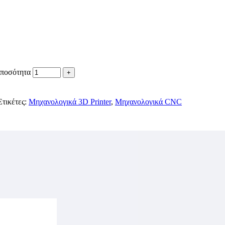
 ποσότητα
Ετικέτες:
Μηχανολογικά 3D Printer
,
Μηχανολογικά CNC