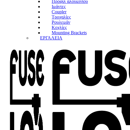
Προφίλ αλουμινίου
Ιμάντες
Coupler
Τροχαλίες
Ρουλεμάν
Κοχλίες
Mounting Brackets
ΕΡΓΑΛΕΙΑ