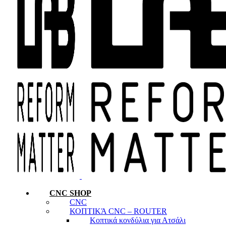
CNC SHOP
CNC
ΚΟΠΤΙΚΆ CNC – ROUTER
Κοπτικά κονδύλια για Ατσάλι