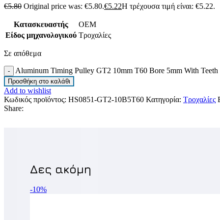
€
5.80
Original price was: €5.80.
€
5.22
Η τρέχουσα τιμή είναι: €5.22.
Κατασκευαστής
OEM
Είδος μηχανολογικού
Τροχαλίες
Σε απόθεμα
Aluminum Timing Pulley GT2 10mm T60 Bore 5mm With Teeth
Προσθήκη στο καλάθι
Add to wishlist
Κωδικός προϊόντος:
HS0851-GT2-10B5T60
Κατηγορία:
Τροχαλίες
Share:
-10%