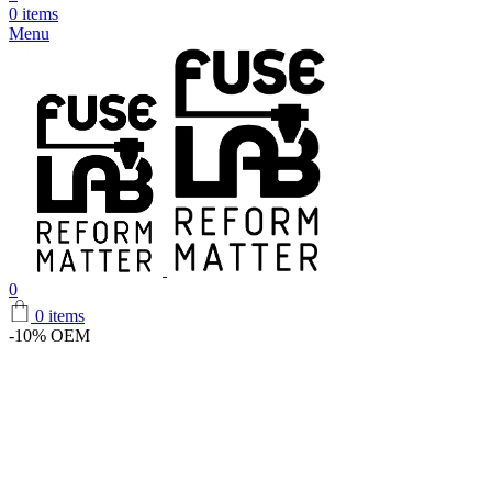
0
items
Menu
0
0
items
-10%
OEM