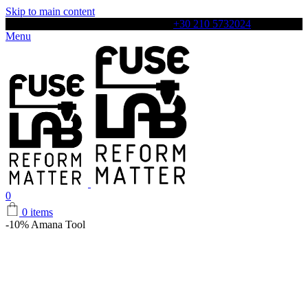
Skip to main content
Αρχιλόχου 4, Περιστέρι, 12131, Τηλ:
+30 210 5732024
Menu
0
0
items
-10%
Amana Tool