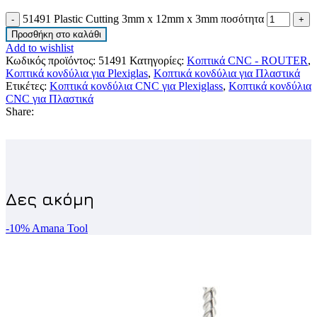
51491 Plastic Cutting 3mm x 12mm x 3mm ποσότητα
Προσθήκη στο καλάθι
Add to wishlist
Κωδικός προϊόντος:
51491
Κατηγορίες:
Κοπτικά CNC - ROUTER
,
Κοπτικά κονδύλια για Plexiglas
,
Κοπτικά κονδύλια για Πλαστικά
Ετικέτες:
Κοπτικά κονδύλια CNC για Plexiglass
,
Κοπτικά κονδύλια
CNC για Πλαστικά
Share:
-10%
Amana Tool