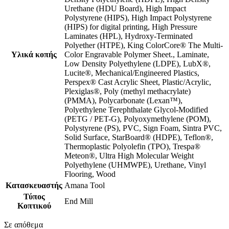
Urethane (HDU Board)
,
High Impact
Polystyrene (HIPS)
,
High Impact Polystyrene
(HIPS) for digital printing
,
High Pressure
Laminates (HPL)
,
Hydroxy-Terminated
Polyether (HTPE)
,
King ColorCore® The Multi-
Υλικά κοπής
Color Engravable Polymer Sheet.
,
Laminate
,
Low Density Polyethylene (LDPE)
,
LubX®
,
Lucite®
,
Mechanical/Engineered Plastics
,
Perspex® Cast Acrylic Sheet
,
Plastic/Acrylic
,
Plexiglas®
,
Poly (methyl methacrylate)
(PMMA)
,
Polycarbonate (Lexan™)
,
Polyethylene Terephthalate Glycol-Modified
(PETG / PET-G)
,
Polyoxymethylene (POM)
,
Polystyrene (PS)
,
PVC
,
Sign Foam
,
Sintra PVC
,
Solid Surface
,
StarBoard® (HDPE)
,
Teflon®
,
Thermoplastic Polyolefin (TPO)
,
Trespa®
Meteon®
,
Ultra High Molecular Weight
Polyethylene (UHMWPE)
,
Urethane
,
Vinyl
Flooring
,
Wood
Κατασκευαστής
Amana Tool
Τύπος
End Mill
Κοπτικού
Σε απόθεμα