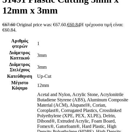
12mm x 3mm
€
67.60
Original price was: €67.60.
€
60.84
Η τρέχουσα τιμή είναι:
€60.84.
Αριθμός
1
φτερών
Διάμετρος
3mm
Κοπτικού
Διάμετρος
3mm
Στελέχους
Κατεύθηνση
Up-Cut
Μέγιστο
12mm
Κόψιμο
Acetal and Nylon
,
Acrylic Stone
,
Acrylonitrile
Butadiene Styrene (ABS)
,
Aluminum Composite
Material (ACM)
,
Alupanel®
,
Corian
,
Coroplast®
,
Corrugated Plastics
,
Crosslinked
Polyethylene (XPE, PEX, XLPE)
,
Delrin
,
Dibond®
,
Extruded Acrylic
,
Foam Board
,
Fomex®
,
Gatorfoam®
,
Hard Plastic
,
High
Density Polyethylene (HDPE)
,
High Density