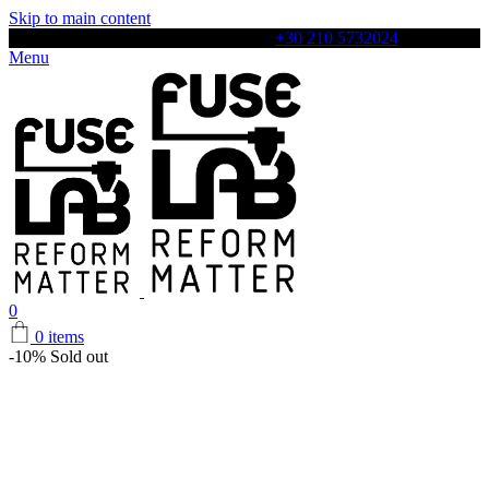
Skip to main content
Αρχιλόχου 4, Περιστέρι, 12131, Τηλ:
+30 210 5732024
Menu
0
0
items
-10%
Sold out