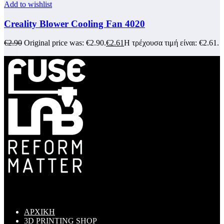
Add to wishlist
Creality Blower Cooling Fan 4020
€
2.90
Original price was: €2.90.
€
2.61
Η τρέχουσα τιμή είναι: €2.61.
ΜΕΝΟΥ
ΑΡΧΙΚΗ
3D PRINTING SHOP