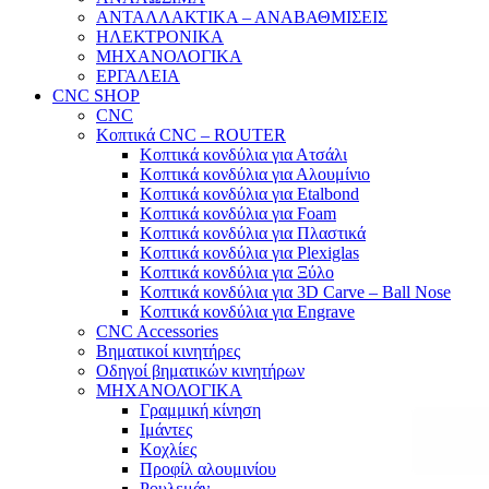
ΑΝΤΑΛΛΑΚΤΙΚΑ – ΑΝΑΒΑΘΜΙΣΕΙΣ
ΗΛΕΚΤΡΟΝΙΚΑ
ΜΗΧΑΝΟΛΟΓΙΚΑ
ΕΡΓΑΛΕΙΑ
CNC SHOP
CNC
Κοπτικά CNC – ROUTER
Κοπτικά κονδύλια για Ατσάλι
Κοπτικά κονδύλια για Αλουμίνιο
Κοπτικά κονδύλια για Etalbond
Κοπτικά κονδύλια για Foam
Κοπτικά κονδύλια για Πλαστικά
Κοπτικά κονδύλια για Plexiglas
Κοπτικά κονδύλια για Ξύλο
Κοπτικά κονδύλια για 3D Carve – Ball Nose
Κοπτικά κονδύλια για Engrave
CNC Accessories
Βηματικοί κινητήρες
Οδηγοί βηματικών κινητήρων
ΜΗΧΑΝΟΛΟΓΙΚΑ
Γραμμική κίνηση
Ιμάντες
Κοχλίες
Προφίλ αλουμινίου
Ρουλεμάν