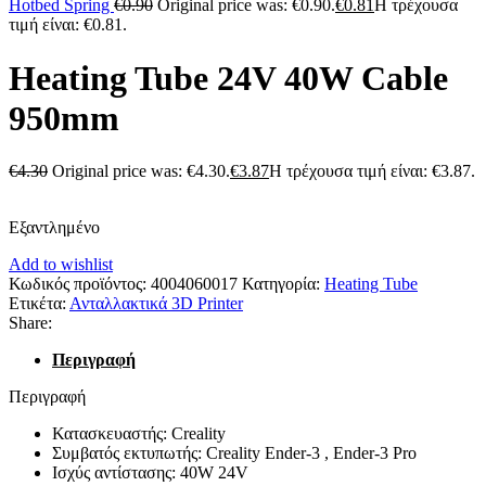
Hotbed Spring
€
0.90
Original price was: €0.90.
€
0.81
Η τρέχουσα
τιμή είναι: €0.81.
Heating Tube 24V 40W Cable
950mm
€
4.30
Original price was: €4.30.
€
3.87
Η τρέχουσα τιμή είναι: €3.87.
Εξαντλημένο
Add to wishlist
Κωδικός προϊόντος:
4004060017
Κατηγορία:
Heating Tube
Ετικέτα:
Ανταλλακτικά 3D Printer
Share:
Περιγραφή
Περιγραφή
Κατασκευαστής: Creality
Συμβατός εκτυπωτής: Creality Ender-3 , Ender-3 Pro
Ισχύς αντίστασης: 40W 24V