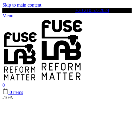
Skip to main content
Αρχιλόχου 4, Περιστέρι, 12131, Τηλ:
+30 210 5732024
Menu
0
0
items
-10%