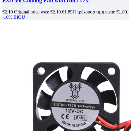
E3D V6 Cooling Fan with Duct 12V
€
2.10
Original price was: €2.10.
€
1.89
Η τρέχουσα τιμή είναι: €1.89.
-10%
BIQU