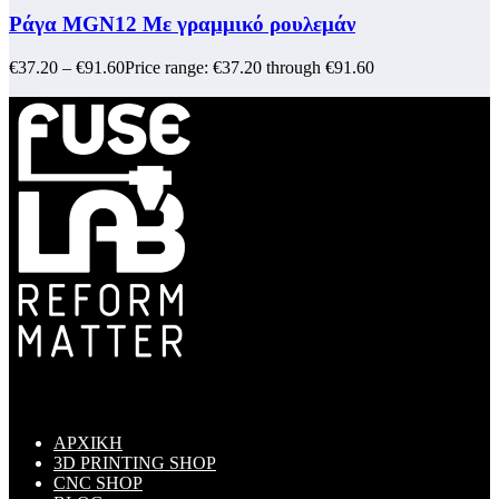
Ράγα MGN12 Με γραμμικό ρουλεμάν
€
37.20
–
€
91.60
Price range: €37.20 through €91.60
ΜΕΝΟΥ
ΑΡΧΙΚΗ
3D PRINTING SHOP
CNC SHOP