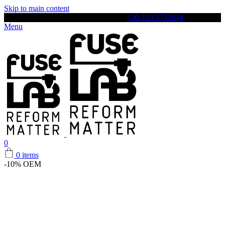
Skip to main content
Αρχιλόχου 4, Περιστέρι, 12131, Τηλ:
+30 210 5732024
Menu
0
0
items
-10%
OEM