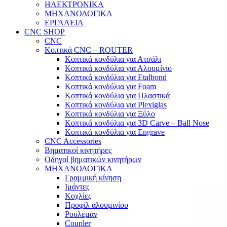
ΗΛΕΚΤΡΟΝΙΚΑ
ΜΗΧΑΝΟΛΟΓΙΚΑ
ΕΡΓΑΛΕΙΑ
CNC SHOP
CNC
Κοπτικά CNC – ROUTER
Κοπτικά κονδύλια για Ατσάλι
Κοπτικά κονδύλια για Αλουμίνιο
Κοπτικά κονδύλια για Etalbond
Κοπτικά κονδύλια για Foam
Κοπτικά κονδύλια για Πλαστικά
Κοπτικά κονδύλια για Plexiglas
Κοπτικά κονδύλια για Ξύλο
Κοπτικά κονδύλια για 3D Carve – Ball Nose
Κοπτικά κονδύλια για Engrave
CNC Accessories
Βηματικοί κινητήρες
Οδηγοί βηματικών κινητήρων
ΜΗΧΑΝΟΛΟΓΙΚΑ
Γραμμική κίνηση
Ιμάντες
Κοχλίες
Προφίλ αλουμινίου
Ρουλεμάν
Coupler