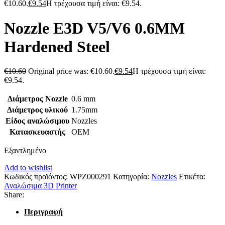
€10.60.
€
9.54
Η τρέχουσα τιμή είναι: €9.54.
Nozzle E3D V5/V6 0.6MM
Hardened Steel
€
10.60
Original price was: €10.60.
€
9.54
Η τρέχουσα τιμή είναι:
€9.54.
Διάμετρος Nozzle
0.6 mm
Διάμετρος υλικού
1.75mm
Είδος αναλώσιμου
Nozzles
Κατασκευαστής
OEM
Εξαντλημένο
Add to wishlist
Κωδικός προϊόντος:
WPZ000291
Κατηγορία:
Nozzles
Ετικέτα:
Αναλώσιμα 3D Printer
Share:
Περιγραφή