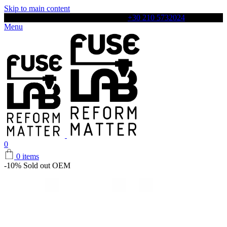
Skip to main content
Αρχιλόχου 4, Περιστέρι, 12131, Τηλ:
+30 210 5732024
Menu
0
0
items
-10%
Sold out
OEM